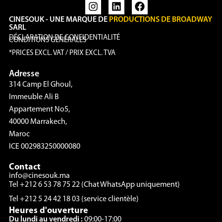
CINESOUK - UNE MARQUE DE
PRODUCTIONS DE BROADWAY
SARL
DÉCLARATION DE CONFIDENTIALITÉ
CONDITIONS GÉNÉRALES
*PRICES EXCL. VAT / PRIX EXCL. TVA
Adresse
314 Camp El Ghoul,
Immeuble Ali B
Appartement No5,
40000 Marrakech,
Maroc
ICE 002983250000080
Contact
info@cinesouk.ma
Tel +212 6 53 78 75 22 (Chat WhatsApp uniquement)
Tel +212 5 24 42 18 03 (service clientèle)
Heures d'ouverture
Du lundi au vendredi :
09:00-17:00