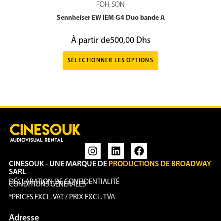
FOH
SON
,
Sennheiser EW IEM G4 Duo bande A
À partir de
500,00
Dhs
SÉLECTIONNER LES OPTIONS
CINESOUK - UNE MARQUE DE
PRODUCTIONS DE BROADWAY
SARL
DÉCLARATION DE CONFIDENTIALITÉ
CONDITIONS GÉNÉRALES
*PRICES EXCL. VAT / PRIX EXCL. TVA
Adresse