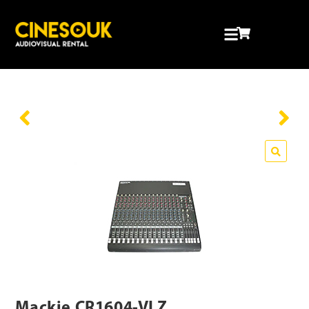
🔍
Mackie CR1604-VLZ