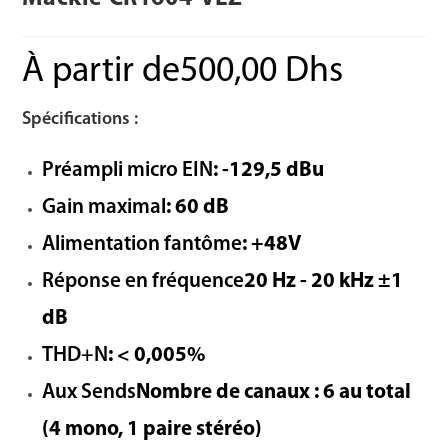
À partir de
500,00
Dhs
Spécifications :
Préampli micro EIN
: -129,5 dBu
Gain maximal
: 60 dB
Alimentation fantôme
: +48V
Réponse en fréquence
20 Hz - 20 kHz ±1
dB
THD+N
: < 0,005%
Aux Sends
Nombre de canaux : 6 au total
(4 mono, 1 paire stéréo)