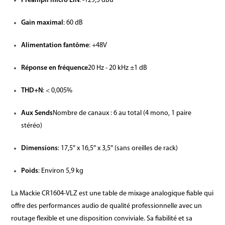
Préampli micro EIN
: -129,5 dBu
Gain maximal
: 60 dB
Alimentation fantôme
: +48V
Réponse en fréquence
20 Hz - 20 kHz ±1 dB
THD+N
: < 0,005%
Aux Sends
Nombre de canaux : 6 au total (4 mono, 1 paire
stéréo)
Dimensions
: 17,5″ x 16,5″ x 3,5″ (sans oreilles de rack)
Poids
: Environ 5,9 kg
La Mackie CR1604-VLZ est une table de mixage analogique fiable qui
offre des performances audio de qualité professionnelle avec un
routage flexible et une disposition conviviale. Sa fiabilité et sa