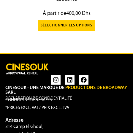
À partir de
400,00
Dhs
SÉLECTIONNER LES OPTIONS
CINESOUK - UNE MARQUE DE
PRODUCTIONS DE BROADWAY
SARL
DÉCLARATION DE CONFIDENTIALITÉ
CONDITIONS GÉNÉRALES
*PRICES EXCL. VAT / PRIX EXCL. TVA
Adresse
314 Camp El Ghoul,