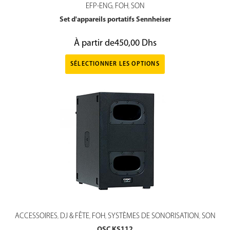
EFP-ENG
FOH
SON
,
,
Set d'appareils portatifs Sennheiser
À partir de
450,00
Dhs
SÉLECTIONNER LES OPTIONS
ACCESSOIRES
DJ & FÊTE
FOH
SYSTÈMES DE SONORISATION
SON
,
,
,
,
QSC KS112