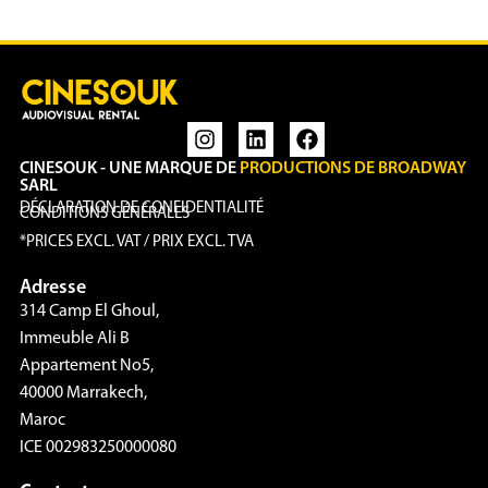
CINESOUK - UNE MARQUE DE
PRODUCTIONS DE BROADWAY
SARL
DÉCLARATION DE CONFIDENTIALITÉ
CONDITIONS GÉNÉRALES
*PRICES EXCL. VAT / PRIX EXCL. TVA
Adresse
314 Camp El Ghoul,
Immeuble Ali B
Appartement No5,
40000 Marrakech,
Maroc
ICE 002983250000080