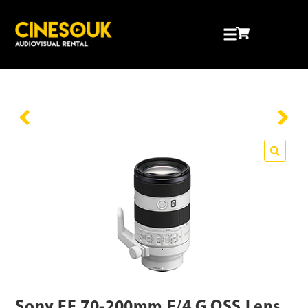
🔍
Sony FE 70-200mm F/4 G OSS Lens